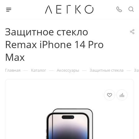
Защитное стекло
Remax iPhone 14 Pro
Max
—
—
—
—
Главная
Каталог
Аксессуары
Защитные стекла
За