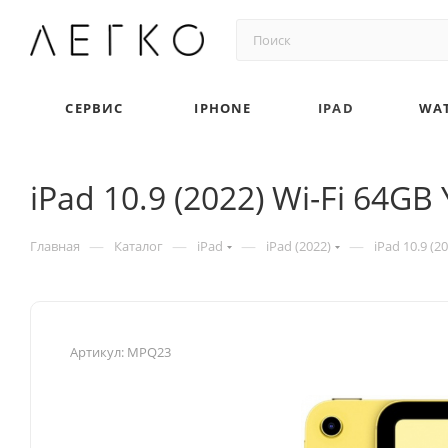
СЕРВИС
IPHONE
IPAD
WA
iPad 10.9 (2022) Wi-Fi 64GB 
—
—
—
—
Главная
Каталог
iPad
iPad (2022)
iPad 10.9 (2
Артикул:
MPQ23