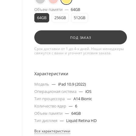
Объем памяти
—
64GB
64GB
256GB
512GB
ПОД ЗАКАЗ
Срок доставки от 1 до 4-х дней. Наши менеджеры
свяжутся с вами и уточнят условия заказа.
Характеристики
Модель
—
iPad 10.9 (2022)
Операционая система
—
iOS
Тип процессора
—
A14 Bionic
Количество ядер
—
6
Объем памяти
—
64GB
Тип дисплея
—
Liquid Retina HD
Все характеристики