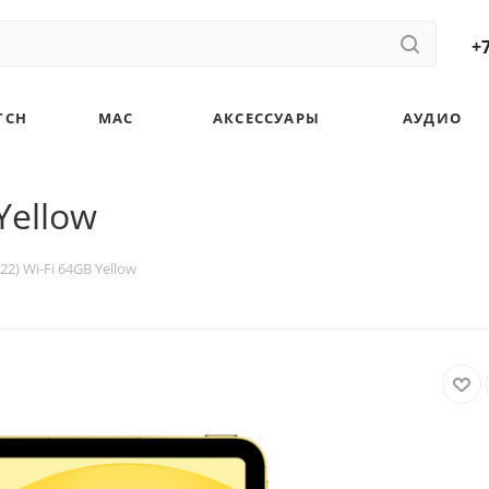
+7
TCH
MAC
АКСЕССУАРЫ
АУДИО
Yellow
022) Wi-Fi 64GB Yellow