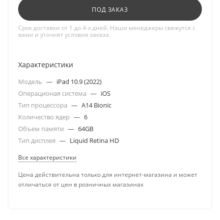
ПОД ЗАКАЗ
Срок доставки от 1 до 4-х дней. Наши менеджеры свяжутся с
вами и уточнят условия заказа.
Характеристики
Модель
—
iPad 10.9 (2022)
Операционая система
—
iOS
Тип процессора
—
A14 Bionic
Количество ядер
—
6
Объем памяти
—
64GB
Тип дисплея
—
Liquid Retina HD
Все характеристики
Цена действительна только для интернет-магазина и может
отличаться от цен в розничных магазинах