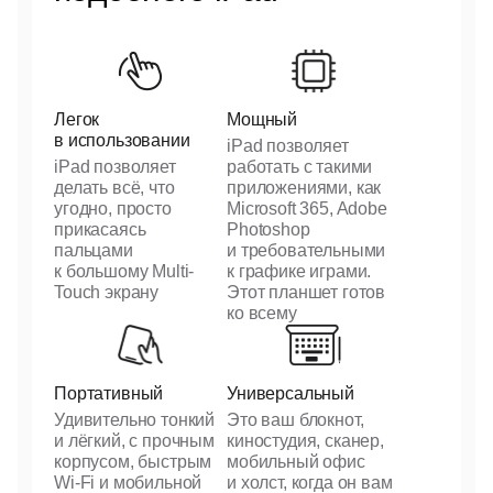
Легок
Мощный
в использовании
iPad позволяет
iPad позволяет
работать с такими
делать всё, что
приложениями, как
угодно, просто
Microsoft 365, Adobe
прикасаясь
Photoshop
пальцами
и требовательными
к большому Multi-
к графике играми.
Touch экрану
Этот планшет готов
ко всему
Портативный
Универсальный
Удивительно тонкий
Это ваш блокнот,
и лёгкий, с прочным
киностудия, сканер,
корпусом, быстрым
мобильный офис
Wi-Fi
и мобильной
и холст, когда он вам