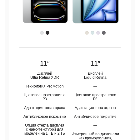
11″
11″
Дисплей
Дисплей
Ultra Retina XDR
Liquid Retina
Технология ProMotion
—
Цветовое пространство
Цветовое пространство
P3
P3
Адаптация тона экрана
Адаптация тона экрана
Антибликовое покрытие
Антибликовое покрытие
Опция стекла дисплея
—
с нано-текстурой для
моделей на 1 ТБ и 2 ТБ
Измеренный по диагонали
как прямоугольник,