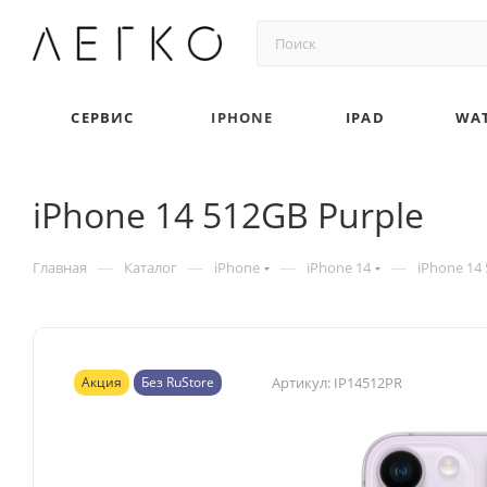
СЕРВИС
IPHONE
IPAD
WA
iPhone 14 512GB Purple
—
—
—
—
Главная
Каталог
iPhone
iPhone 14
iPhone 14
Акция
Без RuStore
Артикул:
IP14512PR