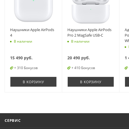
Наушники Apple AirPods
Наушники Apple AirPods
Ад
4
Pro 2 MagSafe USB-C
Po
Wh
В наличии
В наличии
15 490
руб.
20 490
руб.
1 
+ 310 Бонусов
+ 410 Бонусов
В КОРЗИНУ
В КОРЗИНУ
СЕРВИС