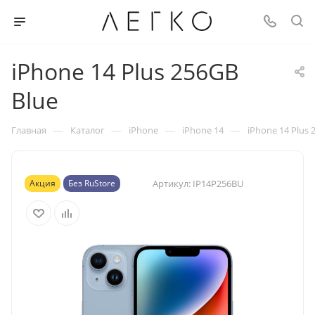
iPhone 14 Plus 256GB
Blue
—
—
—
—
Главная
Каталог
iPhone
iPhone 14
iPhone 14 Plus 
Акция
Без RuStore
Артикул:
IP14P256BU