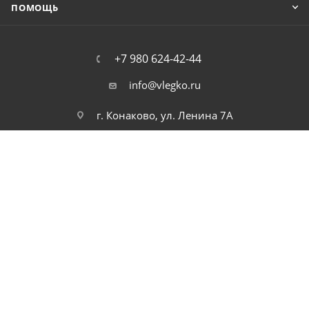
ПОМОЩЬ
+7 980 624-42-44
info@vlegko.ru
г. Конаково, ул. Ленина 7А
2026 © В Легко можно купить ноутбуки, планшеты, смартфоны,
телефоны, моноблоки, видео, и аудио технику. Низкие цены.
Высокое качество. Быстрая доставка по России.