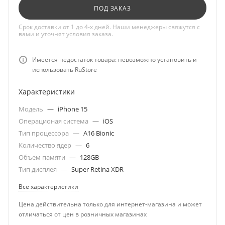
ПОД ЗАКАЗ
Срок доставки от 1 до 4-х дней. Наши менеджеры свяжутся с
вами и уточнят условия заказа.
Имеется недостаток товара: невозможно установить и
использовать RuStore
Характеристики
Модель
—
iPhone 15
Операционая система
—
iOS
Тип процессора
—
A16 Bionic
Количество ядер
—
6
Объем памяти
—
128GB
Тип дисплея
—
Super Retina XDR
Все характеристики
Цена действительна только для интернет-магазина и может
отличаться от цен в розничных магазинах