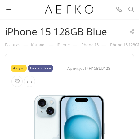
iPhone 15 128GB Blue
—
—
—
—
Главная
Каталог
iPhone
iPhone 15
iPhone 15 128G
Акция
Без RuStore
Артикул:
IPH15BLU128