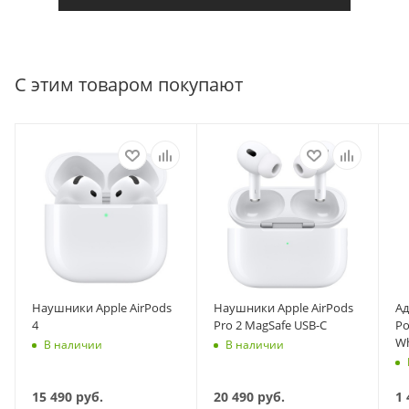
С этим товаром покупают
Наушники Apple AirPods
Наушники Apple AirPods
Ад
4
Pro 2 MagSafe USB-C
Po
Wh
В наличии
В наличии
15 490
руб.
20 490
руб.
1 