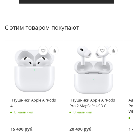
С этим товаром покупают
Наушники Apple AirPods
Наушники Apple AirPods
Ад
4
Pro 2 MagSafe USB-C
Po
Wh
В наличии
В наличии
15 490
руб.
20 490
руб.
1 