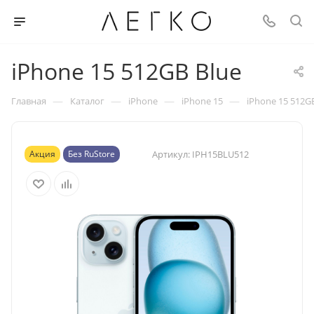
iPhone 15 512GB Blue
—
—
—
—
Главная
Каталог
iPhone
iPhone 15
iPhone 15 512G
Акция
Без RuStore
Артикул:
IPH15BLU512