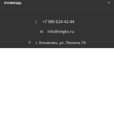
ПОМОЩЬ
+7 980 624-42-44
info@vlegko.ru
г. Конаково, ул. Ленина 7А
2026 © В Легко можно купить ноутбуки, планшеты, смартфоны,
телефоны, моноблоки, видео, и аудио технику. Низкие цены.
Высокое качество. Быстрая доставка по России.