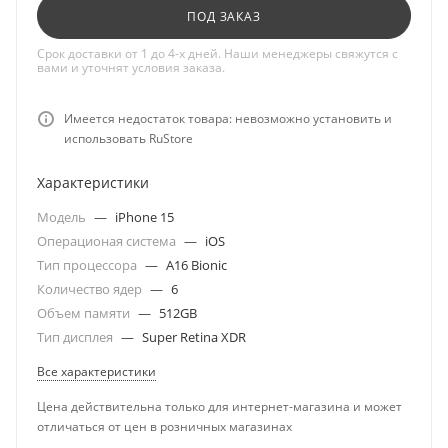
ПОД ЗАКАЗ
Срок доставки от 1 до 4-х дней. Наши менеджеры свяжутся с
вами и уточнят условия заказа.
Имеется недостаток товара: невозможно установить и
использовать RuStore
Характеристики
Модель
—
iPhone 15
Операционая система
—
iOS
Тип процессора
—
A16 Bionic
Количество ядер
—
6
Объем памяти
—
512GB
Тип дисплея
—
Super Retina XDR
Все характеристики
Цена действительна только для интернет-магазина и может
отличаться от цен в розничных магазинах