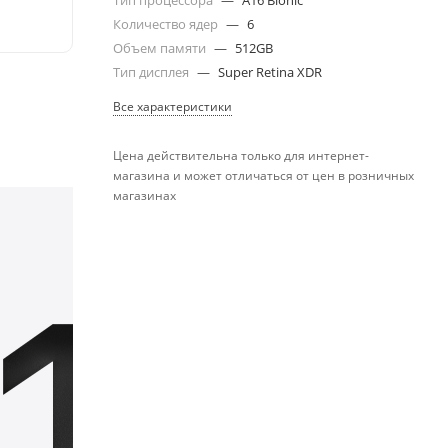
Тип процессора
—
A16 Bionic
Количество ядер
—
6
Объем памяти
—
512GB
Тип дисплея
—
Super Retina XDR
Все характеристики
Цена действительна только для интернет-
магазина и может отличаться от цен в розничных
магазинах