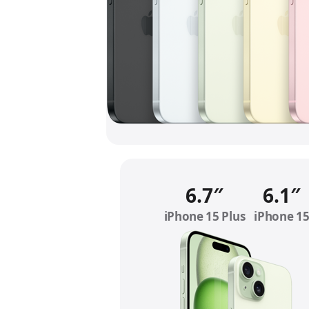
6.7″
6.1″
iPhone 15 Plus
Refer to le
iPhone 1