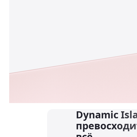
Dynamic Isl
превосходи
всё.