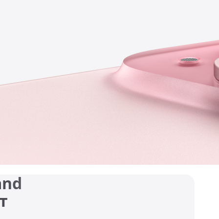
and
т