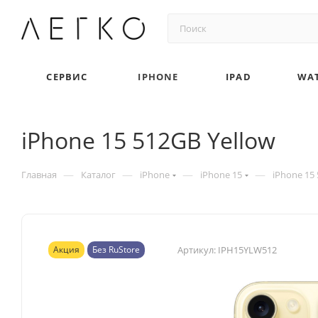
СЕРВИС
IPHONE
IPAD
WA
iPhone 15 512GB Yellow
—
—
—
—
Главная
Каталог
iPhone
iPhone 15
iPhone 15
Акция
Без RuStore
Артикул:
IPH15YLW512