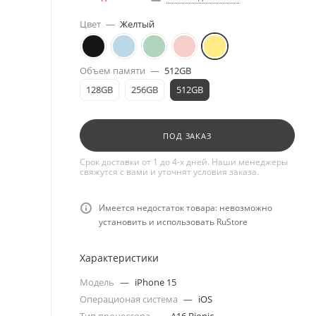
Цвет
—
Желтый
Объем памяти
—
512GB
128GB
256GB
512GB
ПОД ЗАКАЗ
Срок доставки от 1 до 4-х дней. Наши менеджеры
свяжутся с вами и уточнят условия заказа.
Имеется недостаток товара: невозможно
установить и использовать RuStore
Характеристики
Модель
—
iPhone 15
Операционая система
—
iOS