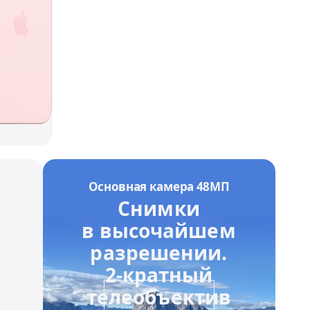
Основная камера 48МП
Снимки
gal disclaimers
5
Refer to legal disclaimers
в высочайшем
разрешении.
2-кратный
телеобъектив