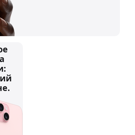
ое
а
и:
ний
е.