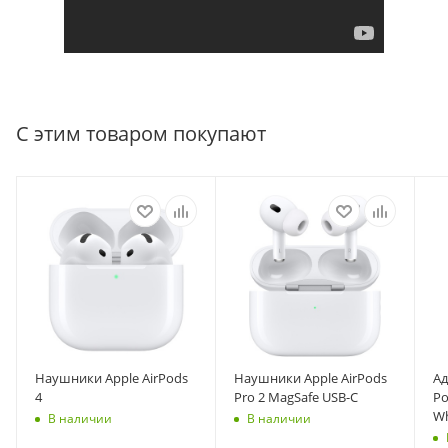
С этим товаром покупают
Наушники Apple AirPods
Наушники Apple AirPods
Ад
4
Pro 2 MagSafe USB-C
Po
Wh
В наличии
В наличии