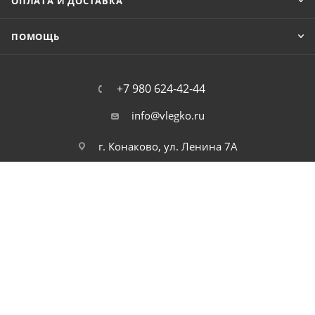
ОПЛАТА И ДОСТАВКА
ПОМОЩЬ
+7 980 624-42-44
info@vlegko.ru
г. Конаково, ул. Ленина 7А
2026 © В Легко можно купить ноутбуки, планшеты, смартфоны,
телефоны, моноблоки, видео, и аудио технику. Низкие цены.
Высокое качество. Быстрая доставка по России.