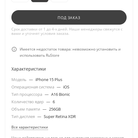
ПОД ЗАКАЗ
Срок доставки от 1 до 4-х дней. Наши менеджеры свяжутся с
вами и уточнят условия заказа.
Имеется недостаток товара: невозможно установить и
использовать RuStore
Характеристики
Модель
—
iPhone 15 Plus
Операционая система
—
iOS
Тип процессора
—
A16 Bionic
Количество ядер
—
6
Объем памяти
—
256GB
Тип дисплея
—
Super Retina XDR
Все характеристики
Цена действительна только для интернет-магазина и может