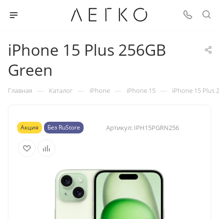
iPhone 15 Plus 256GB
Green
—
—
—
—
Главная
Каталог
iPhone
iPhone 15
iPhone 15 Plus
Акция
Без RuStore
Артикул:
IPH15PGRN256