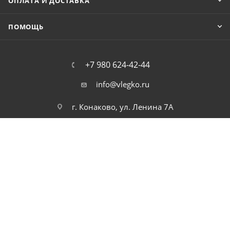
ОПЛАТА И ДОСТАВКА
ПОМОЩЬ
+7 980 624-42-44
info@vlegko.ru
г. Конаково, ул. Ленина 7А
2026 © В Легко можно купить ноутбуки, планшеты, смартфоны,
телефоны, моноблоки, видео, и аудио технику. Низкие цены.
Высокое качество. Быстрая доставка по России.