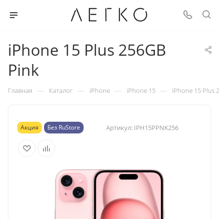
iPhone 15 Plus 256GB
Pink
—
—
—
—
Главная
Каталог
iPhone
iPhone 15
iPhone 15 Plus 
Акция
Без RuStore
Артикул:
IPH15PPNK256