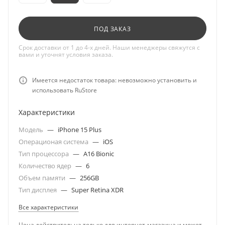
ПОД ЗАКАЗ
Срок доставки от 1 до 4-х дней. Наши менеджеры свяжутся с
вами и уточнят условия заказа.
Имеется недостаток товара: невозможно установить и
использовать RuStore
Характеристики
Модель
—
iPhone 15 Plus
Операционая система
—
iOS
Тип процессора
—
A16 Bionic
Количество ядер
—
6
Объем памяти
—
256GB
Тип дисплея
—
Super Retina XDR
Все характеристики
Цена действительна только для интернет-магазина и может