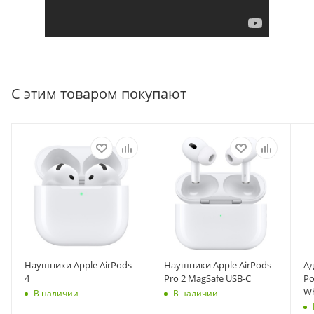
С этим товаром покупают
Наушники Apple AirPods
Наушники Apple AirPods
Ад
4
Pro 2 MagSafe USB-C
Po
Wh
В наличии
В наличии