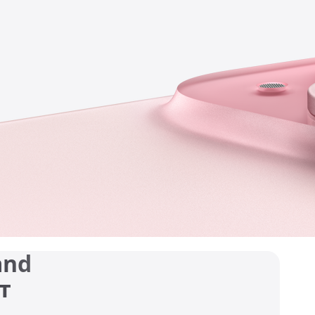
and
т