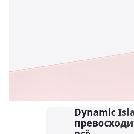
Dynamic Isl
превосходи
всё.