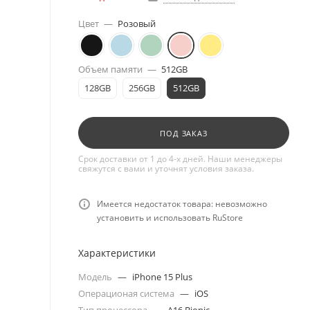
Цвет
—
Розовый
Объем памяти
—
512GB
128GB
256GB
512GB
ПОД ЗАКАЗ
Срок доставки от 1 до 4-х дней. Наши менеджеры
свяжутся с вами и уточнят условия заказа.
Имеется недостаток товара: невозможно
установить и использовать RuStore
Характеристики
Модель
—
iPhone 15 Plus
Операционая система
—
iOS