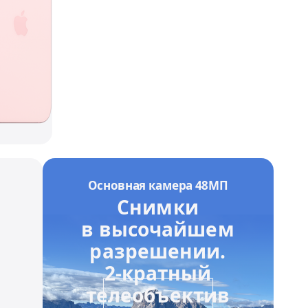
Основная камера 48МП
Снимки
gal disclaimers
5
Refer to legal disclaimers
в высочайшем
разрешении.
2-кратный
телеобъектив