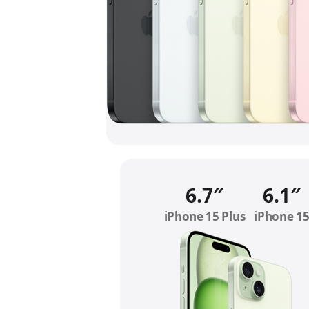
6.7″
6.1″
iPhone 15 Plus
Refer to le
iPhone 1