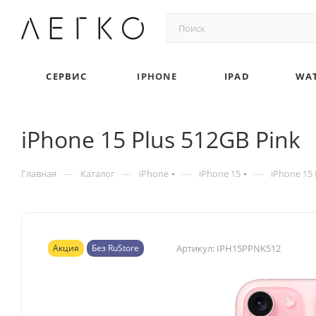
СЕРВИС
IPHONE
IPAD
WA
iPhone 15 Plus 512GB Pink
—
—
—
—
Главная
Каталог
iPhone
iPhone 15
iPhone 15 
Акция
Без RuStore
Артикул:
IPH15PPNK512