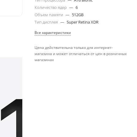
Тип процессора
—
A16 Bionic
Количество ядер
—
6
Объем памяти
—
512GB
Тип дисплея
—
Super Retina XDR
Все характеристики
Цена действительна только для интернет-
магазина и может отличаться от цен в розничных
магазинах