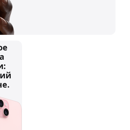
ое
а
и:
ний
е.