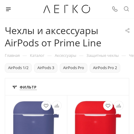
Чехлы и аксессуары
AirPods от Prime Line
—
—
—
—
Главная
Каталог
Аксессуары
Защитные чехлы
Че
AirPods 1/2
AirPods 3
AirPods Pro
AirPods Pro 2
ФИЛЬТР