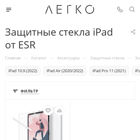
Защитные стекла iPad
от ESR
—
—
—
—
Главная
Каталог
Аксессуары
Защитные стекла
За
iPad 10.9 (2022)
iPad Air (2020/2022)
iPad Pro 11 (2021)
iP
ФИЛЬТР