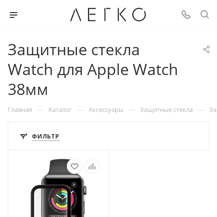
Защитные стекла
Watch для Apple Watch
38мм
—
—
—
—
Главная
Каталог
Аксессуары
Защитные стекла
За
ФИЛЬТР