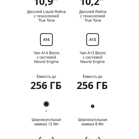
10,9″
10,2″
Дисплей Liquid Retina
Дисплей Retina
с технологией
с технологией
True Tone
True Tone
Процессор
Чип A14 Bionic
Чип A13 Bionic
с системой
с системой
Neural Engine
Neural Engine
Ёмкость до
Ёмкость до
Ёмкость
256 ГБ
256 ГБ
Камера
Широкоугольная
Широкоугольная
камера 12 Мп
камера 8 Мп