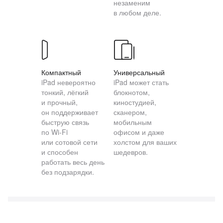
незаменим
в любом деле.
Компактный
Универсальный
iPad невероятно
iPad может стать
тонкий, лёгкий
блокнотом,
и прочный,
киностудией,
он поддерживает
сканером,
быструю связь
мобильным
по Wi‑Fi
офисом и даже
или сотовой сети
холстом для ваших
и способен
шедевров.
работать весь день
без подзарядки.