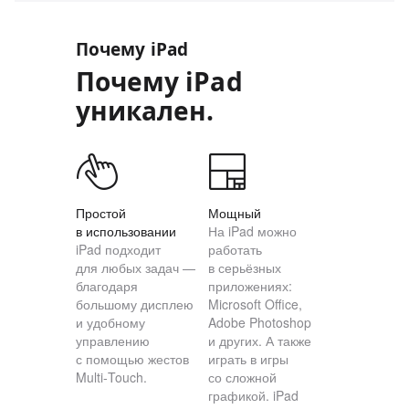
Почему iPad
Почему iPad
уникален.
Простой
Мощный
в использовании
На iPad можно
iPad подходит
работать
для любых задач —
в серьёзных
благодаря
приложениях:
большому дисплею
Microsoft Office,
и удобному
Adobe Photoshop
управлению
и других. А также
с помощью жестов
играть в игры
Multi‑Touch.
со сложной
графикой. iPad