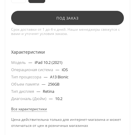
ПОД ЗАКАЗ
Срок доставки от 1 до 4-х дней. Наши менеджеры свяжутся с
вами и уточнят условия заказа.
Характеристики
Модель
—
iPad 10.2 (2021)
Операционая система
—
iOS
Тип процессора
—
A13 Bionic
Объем памяти
—
256GB
Тип дисплея
—
Retina
Диагональ (Дюйм)
—
10.2
Все характеристики
Цена действительна только для интернет-магазина и может
отличаться от цен в розничных магазинах