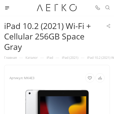
iPad 10.2 (2021) Wi-Fi +
Cellular 256GB Space
Gray
—
—
—
—
Главная
Каталог
iPad
iPad (2021)
iPad 10.2 (2021) W
Артикул:
MK4E3