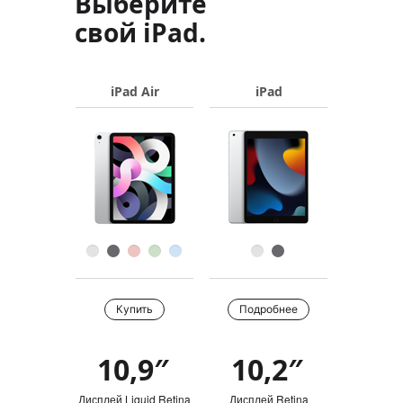
Выберите
свой iPad.
iPad Air
iPad
Название
продукта
Изображения
Цвет
Купить
Купить
Подробнее
10,9″
10,2″
Обзор
Дисплей Liquid Retina
Дисплей Retina