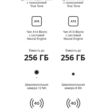
с технологией
с технологией
True Tone
True Tone
Процессор
Чип A14 Bionic
Чип A13 Bionic
с системой
с системой
Neural Engine
Neural Engine
Ёмкость до
Ёмкость до
Ёмкость
256 ГБ
256 ГБ
Камера
Широкоугольная
Широкоугольная
камера 12 Мп
камера 8 Мп
Сотовая
связь