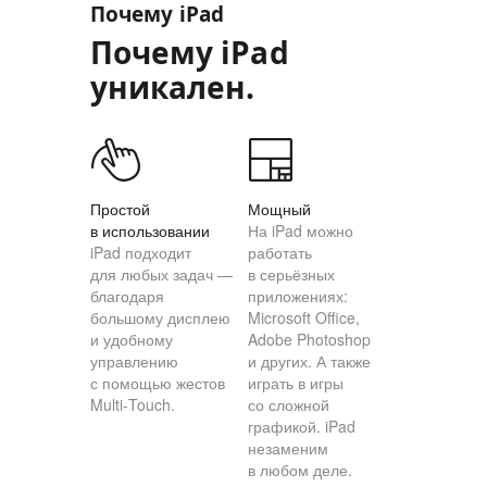
Почему iPad
Почему iPad
уникален.
Простой
Мощный
в использовании
На iPad можно
iPad подходит
работать
для любых задач —
в серьёзных
благодаря
приложениях:
большому дисплею
Microsoft Office,
и удобному
Adobe Photoshop
управлению
и других. А также
с помощью жестов
играть в игры
Multi‑Touch.
со сложной
графикой. iPad
незаменим
в любом деле.