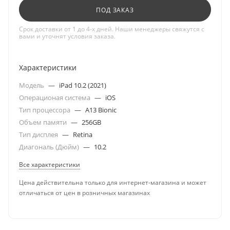
ПОД ЗАКАЗ
Срок доставки от 1 до 4-х дней. Наши менеджеры свяжутся с
вами и уточнят условия заказа.
Характеристики
Модель
—
iPad 10.2 (2021)
Операционая система
—
iOS
Тип процессора
—
A13 Bionic
Объем памяти
—
256GB
Тип дисплея
—
Retina
Диагональ (Дюйм)
—
10.2
Все характеристики
Цена действительна только для интернет-магазина и может
отличаться от цен в розничных магазинах