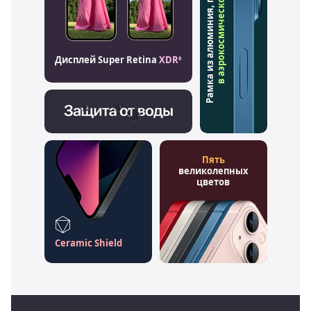
Рамка из алюминия, применяемого
в аэрокосмической отрасли
Дисплей Super Retina
XDR
◊
Пять
великолепных
цветов
Ceramic Shield