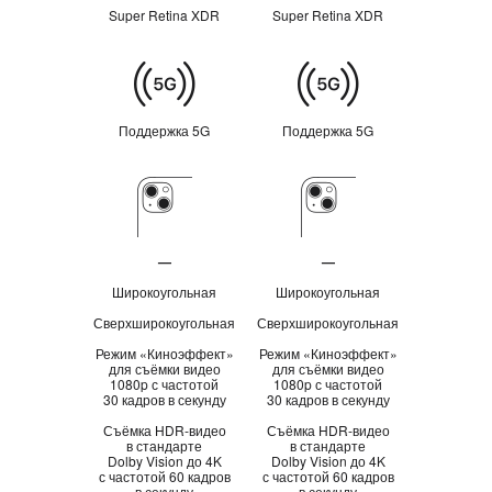
Super Retina XDR
Super Retina XDR
Сотовая
связь
Поддержка 5G
Поддержка 5G
Камера
—
—
Неприменимо
Неприменимо
Широкоугольная
Широкоугольная
Сверхширокоугольная
Сверхширокоугольная
Режим «Киноэффект»
Режим «Киноэффект»
для съёмки видео
для съёмки видео
1080p с частотой
1080p с частотой
30 кадров в секунду
30 кадров в секунду
Съёмка HDR‑видео
Съёмка HDR‑видео
в стандарте
в стандарте
Dolby Vision до 4K
Dolby Vision до 4K
с частотой 60 кадров
с частотой 60 кадров
в секунду
в секунду