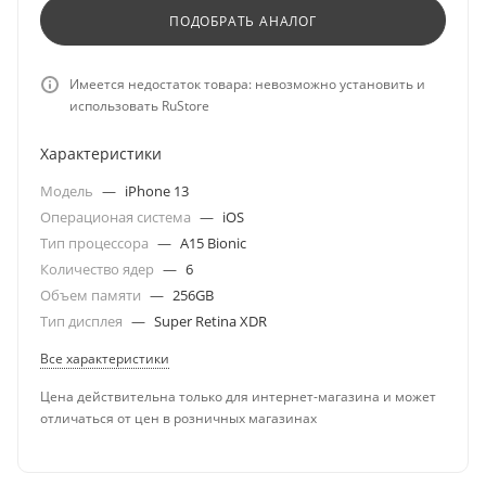
ПОДОБРАТЬ АНАЛОГ
Имеется недостаток товара: невозможно установить и
использовать RuStore
Характеристики
Модель
—
iPhone 13
Операционая система
—
iOS
Тип процессора
—
A15 Bionic
Количество ядер
—
6
Объем памяти
—
256GB
Тип дисплея
—
Super Retina XDR
Все характеристики
Цена действительна только для интернет-магазина и может
отличаться от цен в розничных магазинах