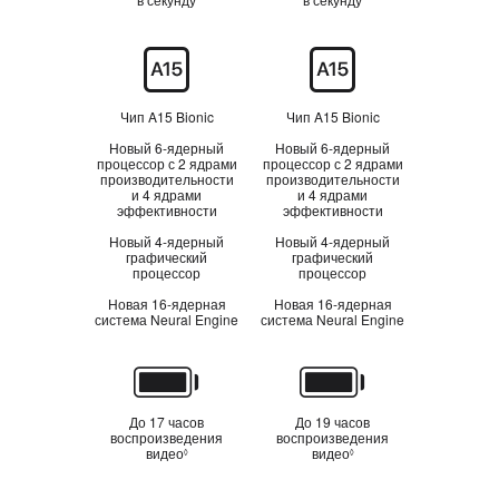
Процессор
Чип A15 Bionic
Чип A15 Bionic
Новый 6‑ядерный
Новый 6‑ядерный
процессор с 2 ядрами
процессор с 2 ядрами
производительности
производительности
и 4 ядрами
и 4 ядрами
эффективности
эффективности
Новый 4‑ядерный
Новый 4‑ядерный
графический
графический
процессор
процессор
Новая 16‑ядерная
Новая 16‑ядерная
система Neural Engine
система Neural Engine
Аккумулятор
До 17 часов
До 19 часов
воспроизведения
воспроизведения
видео
видео
◊
◊