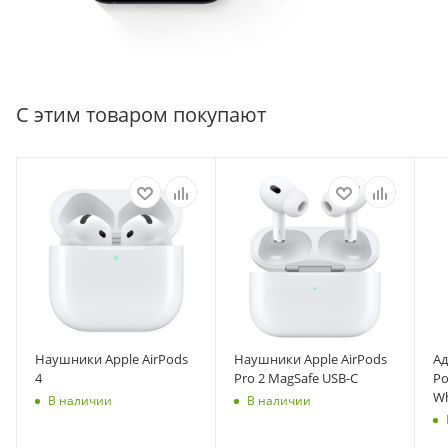
С этим товаром покупают
Наушники Apple AirPods
Наушники Apple AirPods
Ад
4
Pro 2 MagSafe USB-C
Po
Wh
В наличии
В наличии