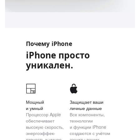
Почему iPhone
iPhone просто
уникален.
Мощный
Защищает ваши
и умный
личные данные
Процессор Apple
Все компоненты,
обеспечивает
технологии
высокую скорость,
и функции iPhone
энергоэффек­
создаются с учётом
тивность и умное
защиты ваших