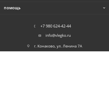
ПОМОЩЬ
+7 980 624-42-44
info@vlegko.ru
г. Конаково, ул. Ленина 7А
2026 © В Легко можно купить ноутбуки, планшеты, смартфоны,
телефоны, моноблоки, видео, и аудио технику. Низкие цены.
Высокое качество. Быстрая доставка по России.