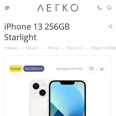
iPhone 13 256GB
Starlight
—
—
—
—
Главная
Каталог
iPhone
iPhone 13
iPhone 13 256GB
Акция
Без RuStore
Артикул:
MLP43