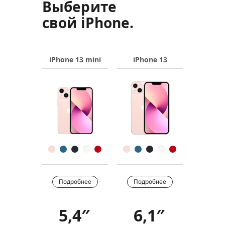
Выберите
свой iPhone.
iPhone 13 mini
iPhone 13
Название
продукта
Изображения
Цвет
Купить
Подробнее
Подробнее
5,4″
6,1″
Обзор