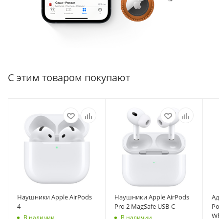
С этим товаром покупают
Наушники Apple AirPods
Наушники Apple AirPods
Ад
4
Pro 2 MagSafe USB-C
Po
Wh
В наличии
В наличии