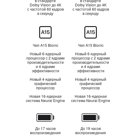
в стандарте
в стандарте
Dolby Vision до 4K
Dolby Vision до 4K
с частотой 60 кадров
с частотой 60 кадров
в секунду
в секунду
Процессор
Чип A15 Bionic
Чип A15 Bionic
Новый 6‑ядерный
Новый 6‑ядерный
процессор с 2 ядрами
процессор с 2 ядрами
производительности
производительности
и 4 ядрами
и 4 ядрами
эффективности
эффективности
Новый 4‑ядерный
Новый 4‑ядерный
графический
графический
процессор
процессор
Новая 16‑ядерная
Новая 16‑ядерная
система Neural Engine
система Neural Engine
Аккумулятор
До 17 часов
До 19 часов
воспроизведения
воспроизведения