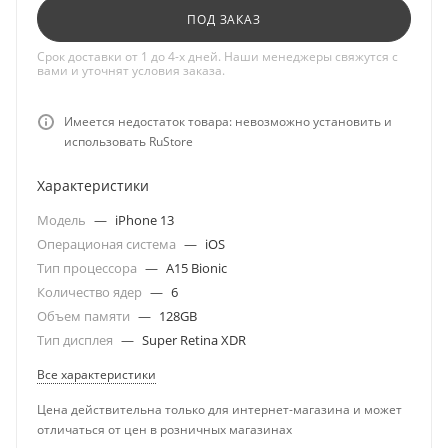
ПОД ЗАКАЗ
Срок доставки от 1 до 4-х дней. Наши менеджеры свяжутся с
вами и уточнят условия заказа.
Имеется недостаток товара: невозможно установить и
использовать RuStore
Характеристики
Модель
—
iPhone 13
Операционая система
—
iOS
Тип процессора
—
A15 Bionic
Количество ядер
—
6
Объем памяти
—
128GB
Тип дисплея
—
Super Retina XDR
Все характеристики
Цена действительна только для интернет-магазина и может
отличаться от цен в розничных магазинах