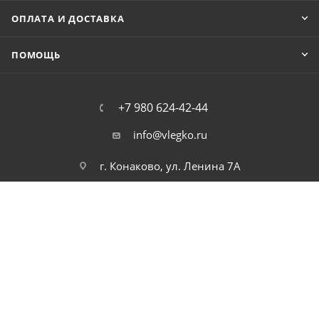
ОПЛАТА И ДОСТАВКА
ПОМОЩЬ
+7 980 624-42-44
info@vlegko.ru
г. Конаково, ул. Ленина 7А
2026 © В Легко можно купить ноутбуки, планшеты, смартфоны,
телефоны, моноблоки, видео, и аудио технику. Низкие цены.