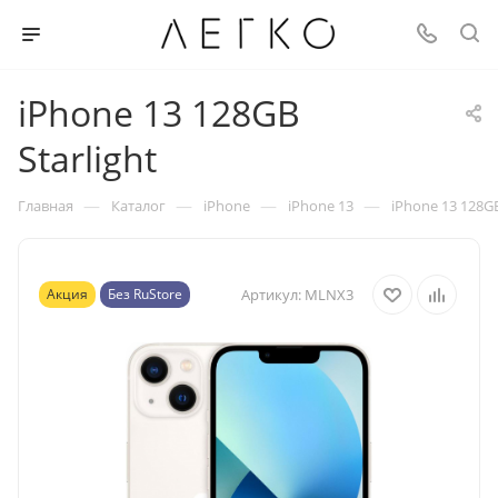
iPhone 13 128GB
Starlight
—
—
—
—
Главная
Каталог
iPhone
iPhone 13
iPhone 13 128GB
Акция
Без RuStore
Артикул:
MLNX3