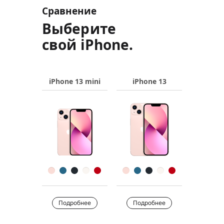
Сравнение
Выберите
свой iPhone.
iPhone 13 mini
iPhone 13
Название
продукта
Изображения
Цвет
Купить
Подробнее
Подробнее