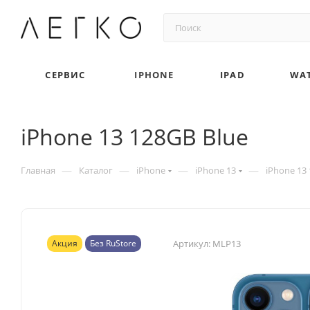
СЕРВИС
IPHONE
IPAD
WA
iPhone 13 128GB Blue
—
—
—
—
Главная
Каталог
iPhone
iPhone 13
iPhone 13
Акция
Без RuStore
Артикул:
MLP13