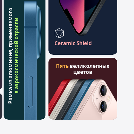
Рамка из алюминия, применяемого
в аэрокосмической отрасли
Ceramic Shield
Пять
великолепных
цветов