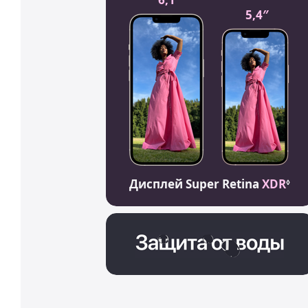
5,4″
Дисплей Super Retina
XDR
◊