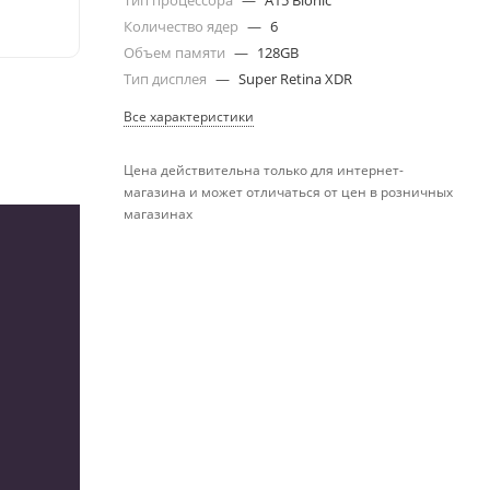
Тип процессора
—
A15 Bionic
Количество ядер
—
6
Объем памяти
—
128GB
Тип дисплея
—
Super Retina XDR
Все характеристики
Цена действительна только для интернет-
магазина и может отличаться от цен в розничных
магазинах