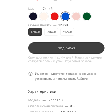
Цвет
—
Синий
Объем памяти
—
128GB
128GB
256GB
512GB
ПОД ЗАКАЗ
Срок доставки от 1 до 4-х дней. Наши менеджеры
свяжутся с вами и уточнят условия заказа.
Имеется недостаток товара: невозможно
установить и использовать RuStore
Характеристики
Модель
—
iPhone 13
Операционая система
—
iOS