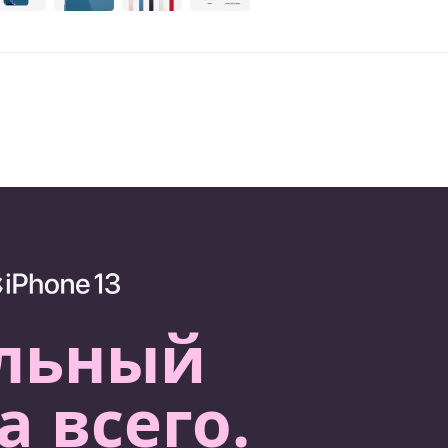
льный
 всего.