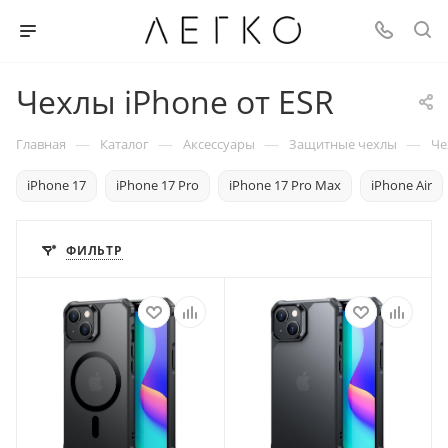
Чехлы iPhone от ESR
—
—
—
—
Главная
Каталог
Аксессуары
Защитные чехлы
Че
iPhone 17
iPhone 17 Pro
iPhone 17 Pro Max
iPhone Air
ФИЛЬТР