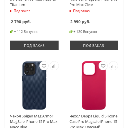
Titanium
Pro Max Clear
Под заказ
Под заказ
2 790
руб.
2 990
руб.
+ 112 Бонусов
+ 120 Бонусов
ПОД ЗАКАЗ
ПОД ЗАКАЗ
Чехол Spigen Mag Armor
Чехол Deppa Liquid Silicone
MagSafe iPhone 15 Pro Max
Case Pro Magsafe iPhone 15
Navy Blue
Pro Max Красный