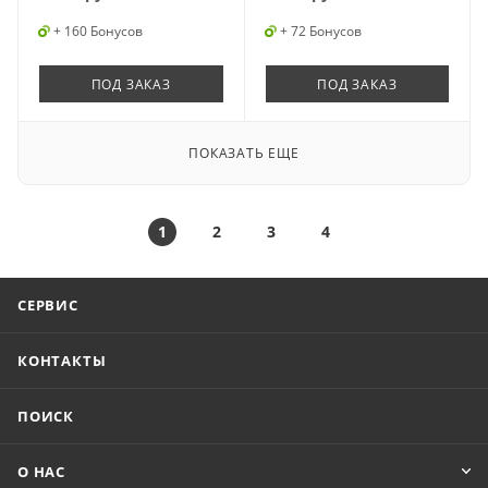
+ 160 Бонусов
+ 72 Бонусов
ПОД ЗАКАЗ
ПОД ЗАКАЗ
ПОКАЗАТЬ ЕЩЕ
1
2
3
4
СЕРВИС
КОНТАКТЫ
ПОИСК
О НАС