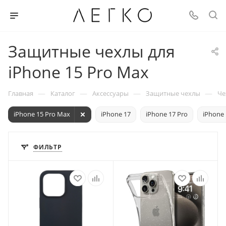
Защитные чехлы для
iPhone 15 Pro Max
—
—
—
—
Главная
Каталог
Аксессуары
Защитные чехлы
Че
iPhone 15 Pro Max
iPhone 17
iPhone 17 Pro
iPhone
ФИЛЬТР