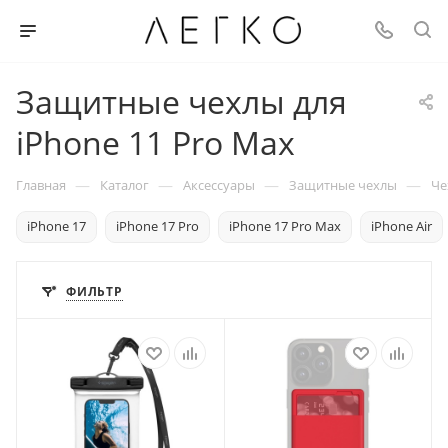
Защитные чехлы для
iPhone 11 Pro Max
—
—
—
—
Главная
Каталог
Аксессуары
Защитные чехлы
Че
iPhone 17
iPhone 17 Pro
iPhone 17 Pro Max
iPhone Air
ФИЛЬТР