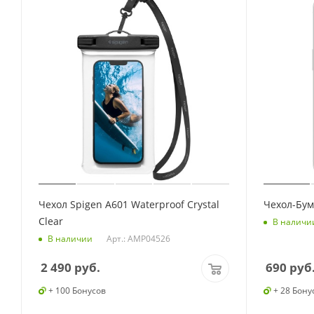
Чехол Spigen A601 Waterproof Crystal
Чехол-Бу
Clear
В наличи
Арт.: AMP04526
В наличии
2 490
руб.
690
руб
+ 100 Бонусов
+ 28 Бону