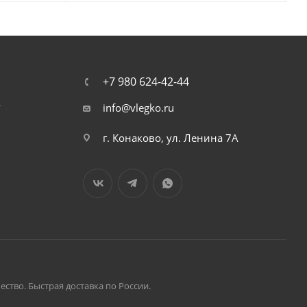
+7 980 624-42-44
т
info@vlegko.ru
г. Конаково, ул. Ленина 7А
ство. Быстрая доставка по России.