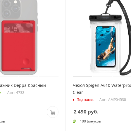
мажник Deppa Красный
Чехол Spigen A610 Waterproo
Clear
Арт.: 4732
и
Арт.: AMP04530
Под заказ
.
2 490
руб.
сов
+ 100 Бонусов