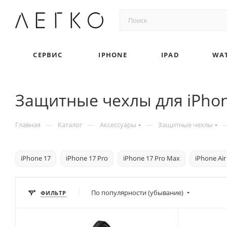
СЕРВИС
IPHONE
IPAD
WA
Защитные чехлы для iPho
—
—
—
Главная
Каталог
Аксессуары
Защитные чехлы
iPhone 17
iPhone 17 Pro
iPhone 17 Pro Max
iPhone Air
По популярности (убывание)
ФИЛЬТР