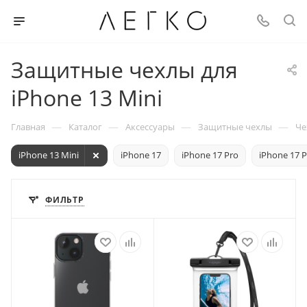
Защитные чехлы для
iPhone 13 Mini
—
—
—
—
Главная
Каталог
Аксессуары
Защитные чехлы
Че
iPhone 13 Mini
iPhone 17
iPhone 17 Pro
iPhone 17 
ФИЛЬТР