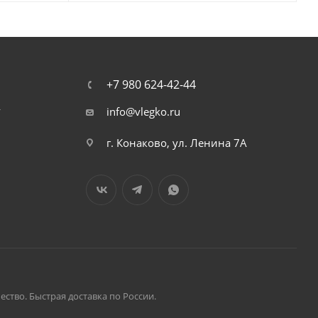
+7 980 624-42-44
т
info@vlegko.ru
г. Конаково, ул. Ленина 7А
ство. Быстрая доставка по России.