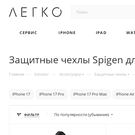
СЕРВИС
IPHONE
IPAD
WA
Защитные чехлы Spigen дл
—
—
—
Главная
Каталог
Аксессуары
Защитные чехлы
iPhone 17
iPhone 17 Pro
iPhone 17 Pro Max
iPhone Air
По популярности (убывание)
ФИЛЬТР