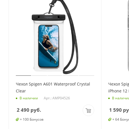
Чехол Spigen A601 Waterproof Crystal
Чехол Spig
Clear
iPhone 12 
Арт.: AMP04526
В наличии
В наличи
2 490
руб.
1 590
ру
+ 100 Бонусов
+ 64 Бону