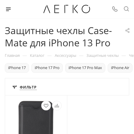
Защитные чехлы Case-
Mate для iPhone 13 Pro
—
—
—
—
Главная
Каталог
Аксессуары
Защитные чехлы
Че
iPhone 17
iPhone 17 Pro
iPhone 17 Pro Max
iPhone Air
ФИЛЬТР