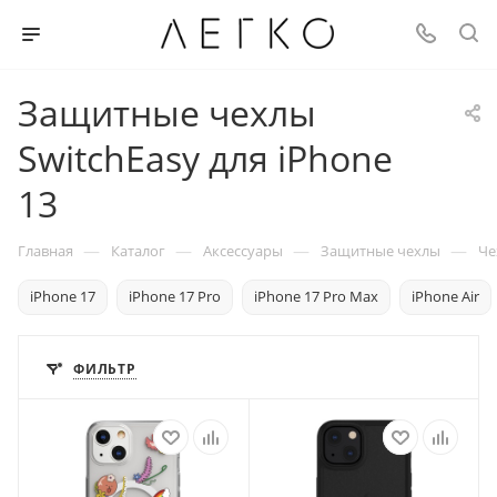
Защитные чехлы
SwitchEasy для iPhone
13
—
—
—
—
Главная
Каталог
Аксессуары
Защитные чехлы
Че
iPhone 17
iPhone 17 Pro
iPhone 17 Pro Max
iPhone Air
ФИЛЬТР