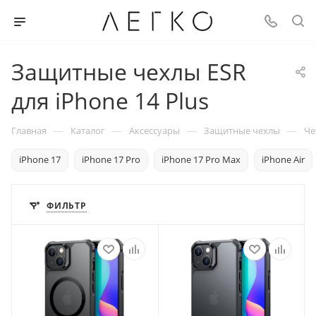
Защитные чехлы ESR
для iPhone 14 Plus
—
—
—
—
Главная
Каталог
Аксессуары
Защитные чехлы
Че
iPhone 17
iPhone 17 Pro
iPhone 17 Pro Max
iPhone Air
ФИЛЬТР