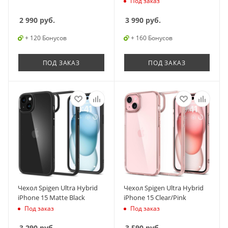
Под заказ
2 990
руб.
3 990
руб.
+ 120 Бонусов
+ 160 Бонусов
ПОД ЗАКАЗ
ПОД ЗАКАЗ
Чехол Spigen Ultra Hybrid
Чехол Spigen Ultra Hybrid
iPhone 15 Matte Black
iPhone 15 Clear/Pink
Под заказ
Под заказ
3 290
руб.
3 590
руб.