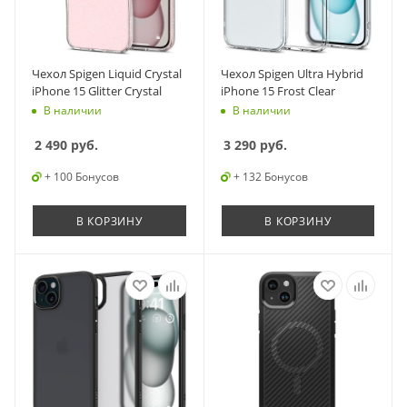
Чехол Spigen Liquid Crystal
Чехол Spigen Ultra Hybrid
iPhone 15 Glitter Crystal
iPhone 15 Frost Clear
В наличии
В наличии
2 490
руб.
3 290
руб.
+ 100 Бонусов
+ 132 Бонусов
В КОРЗИНУ
В КОРЗИНУ