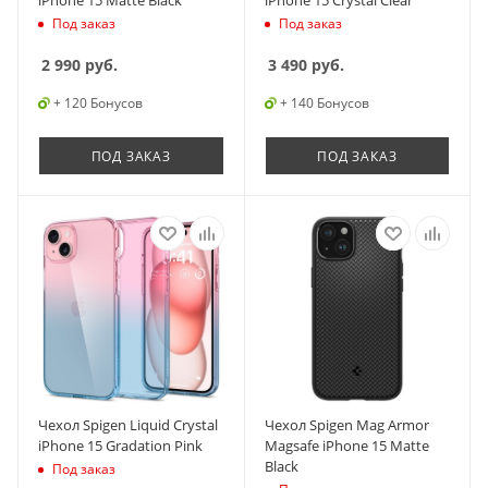
iPhone 15 Matte Black
iPhone 15 Crystal Clear
Под заказ
Под заказ
2 990
руб.
3 490
руб.
+ 120 Бонусов
+ 140 Бонусов
ПОД ЗАКАЗ
ПОД ЗАКАЗ
Чехол Spigen Liquid Crystal
Чехол Spigen Mag Armor
iPhone 15 Gradation Pink
Magsafe iPhone 15 Matte
Black
Под заказ