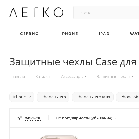
СЕРВИС
IPHONE
IPAD
WA
Защитные чехлы Case для 
—
—
—
Главная
Каталог
Аксессуары
Защитные чехлы
iPhone 17
iPhone 17 Pro
iPhone 17 Pro Max
iPhone Air
По популярности (убывание)
ФИЛЬТР