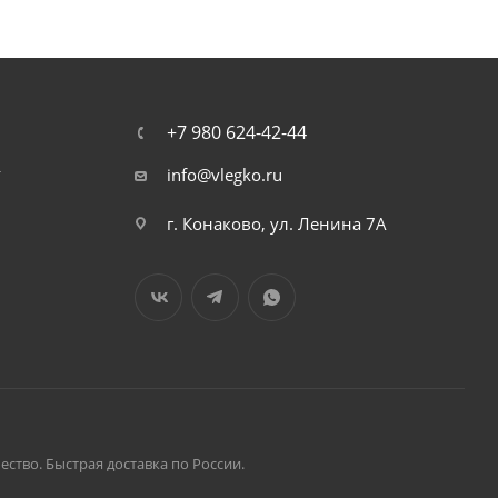
+7 980 624-42-44
т
info@vlegko.ru
г. Конаково, ул. Ленина 7А
ство. Быстрая доставка по России.