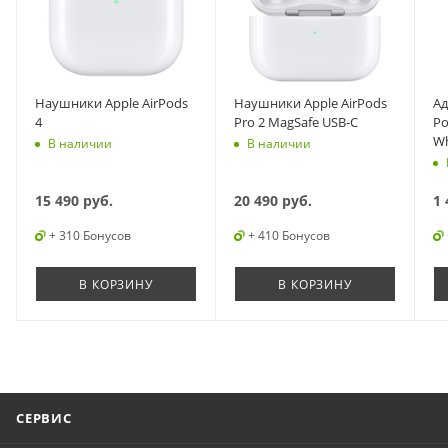
Наушники Apple AirPods
Наушники Apple AirPods
Ад
4
Pro 2 MagSafe USB-C
Po
Wh
В наличии
В наличии
15 490
руб.
20 490
руб.
1 
+ 310 Бонусов
+ 410 Бонусов
В КОРЗИНУ
В КОРЗИНУ
СЕРВИС