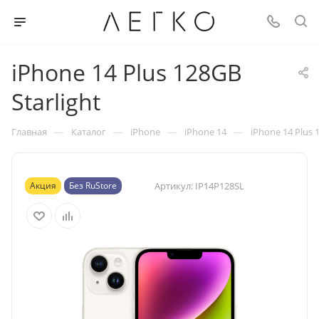
iPhone 14 Plus 128GB
Starlight
—
—
—
—
Главная
Каталог
iPhone
iPhone 14
iPhone 14 Plus 
Акция
Без RuStore
Артикул:
IP14P128SL