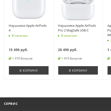
Наушники Apple AirPods
Наушники Apple AirPods
Ад
4
Pro 2 MagSafe USB-C
Po
Wh
В наличии
В наличии
15 490
руб.
20 490
руб.
1 
+ 310 Бонусов
+ 410 Бонусов
В КОРЗИНУ
В КОРЗИНУ
СЕРВИС