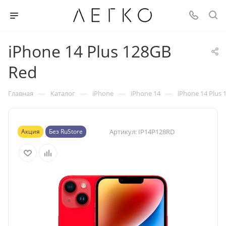
iPhone 14 Plus 128GB
Red
—
—
—
—
Главная
Каталог
iPhone
iPhone 14
iPhone 14 Plus
Акция
Без RuStore
Артикул:
IP14P128RD