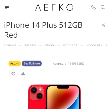
iPhone 14 Plus 512GB
Red
—
—
—
—
Главная
Каталог
iPhone
iPhone 14
iPhone 14 Plus
Акция
Без RuStore
Артикул:
IP14P512RD