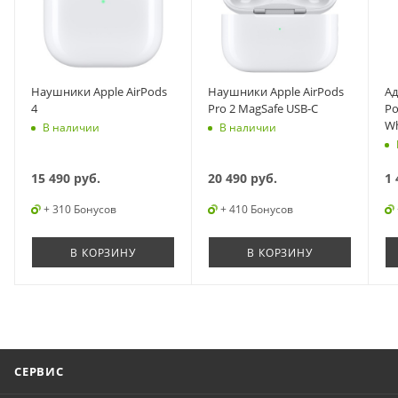
Наушники Apple AirPods
Наушники Apple AirPods
Ад
4
Pro 2 MagSafe USB-C
Po
Wh
В наличии
В наличии
15 490
руб.
20 490
руб.
1 
+ 310 Бонусов
+ 410 Бонусов
В КОРЗИНУ
В КОРЗИНУ
СЕРВИС