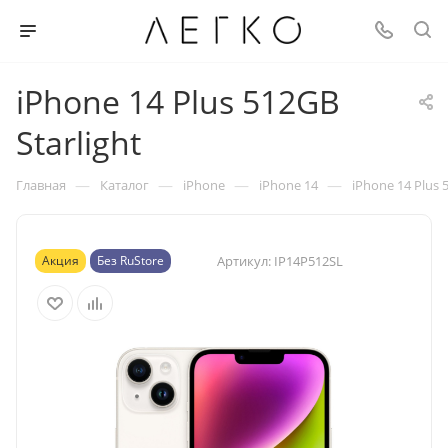
iPhone 14 Plus 512GB
Starlight
—
—
—
—
Главная
Каталог
iPhone
iPhone 14
iPhone 14 Plus 
Акция
Без RuStore
Артикул:
IP14P512SL