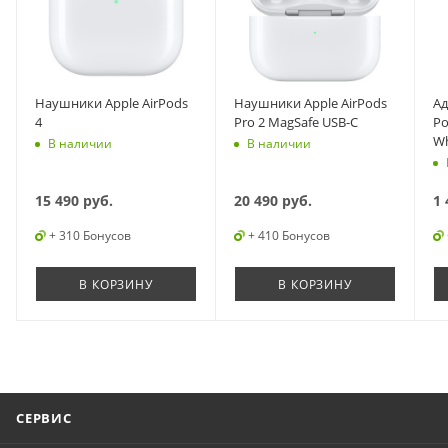
Наушники Apple AirPods
Наушники Apple AirPods
Ад
4
Pro 2 MagSafe USB-C
Po
Wh
В наличии
В наличии
15 490
руб.
20 490
руб.
1 
+ 310 Бонусов
+ 410 Бонусов
В КОРЗИНУ
В КОРЗИНУ
СЕРВИС