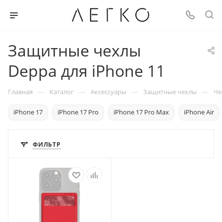
Защитные чехлы
Deppa для iPhone 11
—
—
—
—
Главная
Каталог
Аксессуары
Защитные чехлы
Че
iPhone 17
iPhone 17 Pro
iPhone 17 Pro Max
iPhone Air
ФИЛЬТР