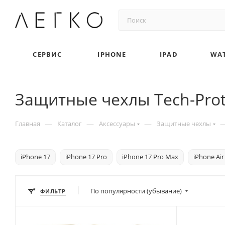
СЕРВИС
IPHONE
IPAD
WA
Защитные чехлы Tech-Prote
—
—
—
Главная
Каталог
Аксессуары
Защитные чехлы
iPhone 17
iPhone 17 Pro
iPhone 17 Pro Max
iPhone Air
По популярности (убывание)
ФИЛЬТР