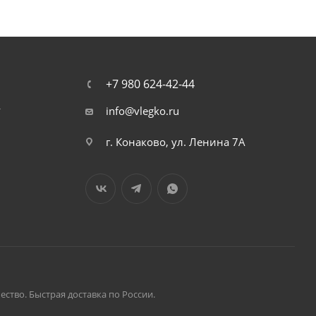
+7 980 624-42-44
т
info@vlegko.ru
г. Конаково, ул. Ленина 7А
ство. Быстрая доставка по России.