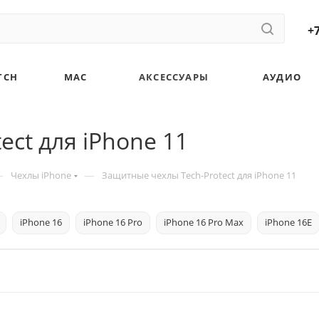
+7
TCH
MAC
АКСЕССУАРЫ
АУДИО
ct для iPhone 11
—
—
Чехлы iPhone
Защитные чехлы Tech-Protect для iPhone 11
iPhone 16
iPhone 16 Pro
iPhone 16 Pro Max
iPhone 16E