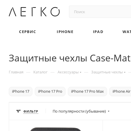
СЕРВИС
IPHONE
IPAD
WA
Защитные чехлы Case-Mate
—
—
—
Главная
Каталог
Аксессуары
Защитные чехлы
iPhone 17
iPhone 17 Pro
iPhone 17 Pro Max
iPhone Air
По популярности (убывание)
ФИЛЬТР