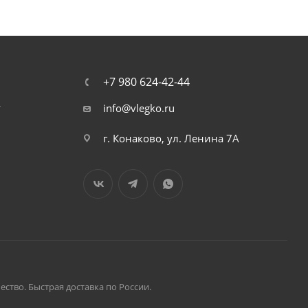
+7 980 624-42-44
т
info@vlegko.ru
г. Конаково, ул. Ленина 7А
ство. Быстрая доставка по России.