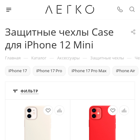
Защитные чехлы Case
для iPhone 12 Mini
—
—
—
—
Главная
Каталог
Аксессуары
Защитные чехлы
Че
iPhone 17
iPhone 17 Pro
iPhone 17 Pro Max
iPhone Air
ФИЛЬТР