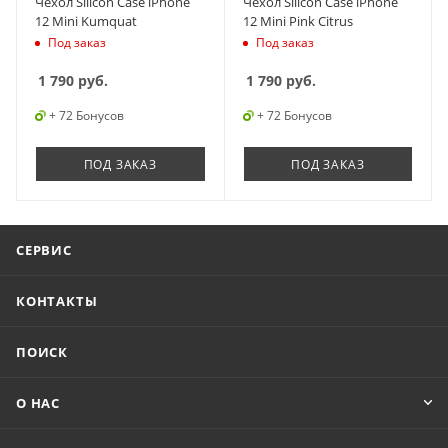
Чехол Silicon Case iPhone
Чехол Silicon Case iPhone
12 Mini Kumquat
12 Mini Pink Citrus
Под заказ
Под заказ
1 790
руб.
1 790
руб.
+ 72 Бонусов
+ 72 Бонусов
ПОД ЗАКАЗ
ПОД ЗАКАЗ
СЕРВИС
КОНТАКТЫ
ПОИСК
О НАС