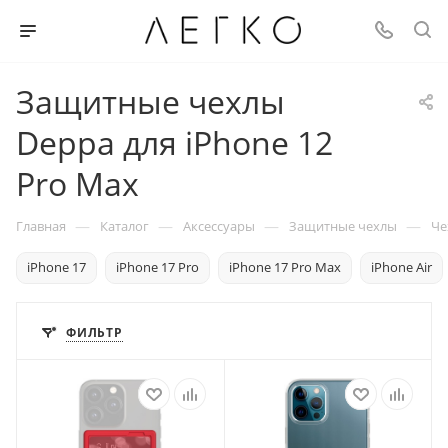
Защитные чехлы
Deppa для iPhone 12
Pro Max
—
—
—
—
Главная
Каталог
Аксессуары
Защитные чехлы
Че
iPhone 17
iPhone 17 Pro
iPhone 17 Pro Max
iPhone Air
ФИЛЬТР