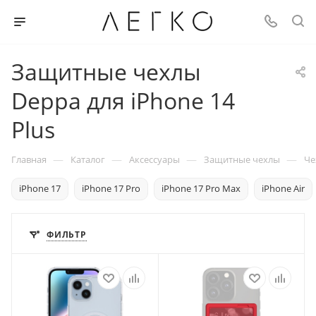
Защитные чехлы
Deppa для iPhone 14
Plus
—
—
—
—
Главная
Каталог
Аксессуары
Защитные чехлы
Че
iPhone 17
iPhone 17 Pro
iPhone 17 Pro Max
iPhone Air
ФИЛЬТР