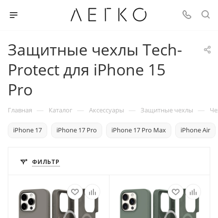
Защитные чехлы Tech-
Protect для iPhone 15
Pro
—
—
—
—
Главная
Каталог
Аксессуары
Защитные чехлы
Че
iPhone 17
iPhone 17 Pro
iPhone 17 Pro Max
iPhone Air
ФИЛЬТР