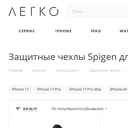
СЕРВИС
IPHONE
IPAD
WA
Защитные чехлы Spigen дл
—
—
—
Главная
Каталог
Аксессуары
Защитные чехлы
iPhone 17
iPhone 17 Pro
iPhone 17 Pro Max
iPhone Air
По популярности (убывание)
ФИЛЬТР