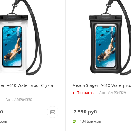
en A610 Waterproof Crystal
Чехол Spigen A610 Waterproo
Арт.: AMP04529
Под заказ
Арт.: AMP04530
б.
2 590
руб.
усов
+ 104 Бонусов