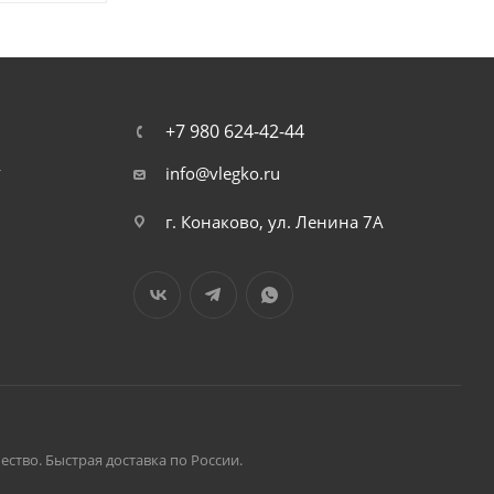
+7 980 624-42-44
т
info@vlegko.ru
г. Конаково, ул. Ленина 7А
ство. Быстрая доставка по России.