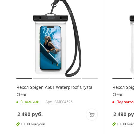
Чехол Spigen A601 Waterproof Crystal
Чехол Spig
Clear
Clear
Арт.: AMP04526
В наличии
Под заказ
2 490
руб.
2 490
ру
+ 100 Бонусов
+ 100 Бон