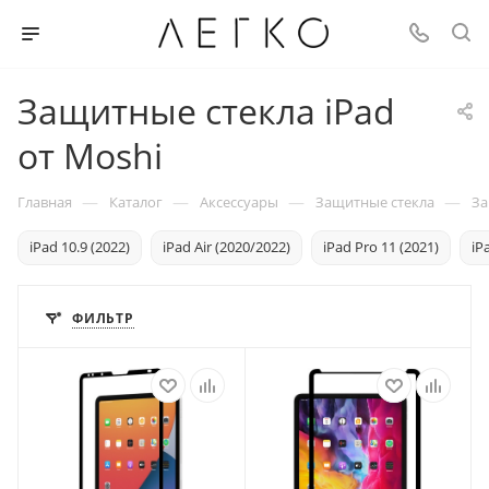
Защитные стекла iPad
от Moshi
—
—
—
—
Главная
Каталог
Аксессуары
Защитные стекла
За
iPad 10.9 (2022)
iPad Air (2020/2022)
iPad Pro 11 (2021)
iP
ФИЛЬТР