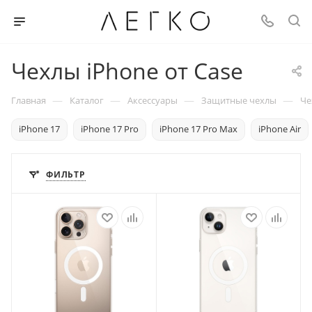
Чехлы iPhone от Case
—
—
—
—
Главная
Каталог
Аксессуары
Защитные чехлы
Че
iPhone 17
iPhone 17 Pro
iPhone 17 Pro Max
iPhone Air
ФИЛЬТР