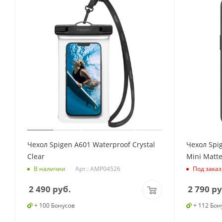
Чехол Spigen A601 Waterproof Crystal
Чехол Spig
Clear
Mini Matte
Арт.: AMP04526
В наличии
Под заказ
2 490
руб.
2 790
ру
+ 100 Бонусов
+ 112 Бон