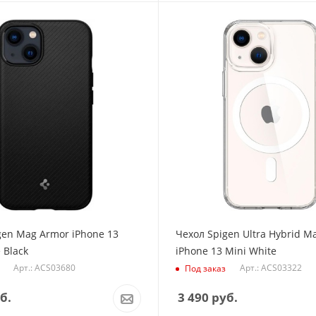
gen Mag Armor iPhone 13
Чехол Spigen Ultra Hybrid M
 Black
iPhone 13 Mini White
Арт.: ACS03680
Арт.: ACS03322
Под заказ
б.
3 490
руб.