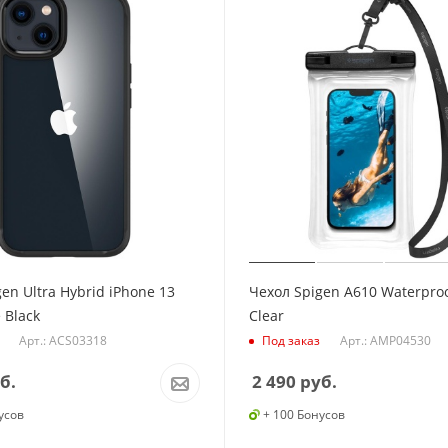
en Ultra Hybrid iPhone 13
Чехол Spigen A610 Waterproo
 Black
Clear
Арт.: ACS03318
Арт.: AMP04530
Под заказ
б.
2 490
руб.
усов
+ 100 Бонусов