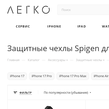
СЕРВИС
IPHONE
IPAD
WA
Защитные чехлы Spigen дл
—
—
—
Главная
Каталог
Аксессуары
Защитные чехлы
iPhone 17
iPhone 17 Pro
iPhone 17 Pro Max
iPhone Air
По популярности (убывание)
ФИЛЬТР