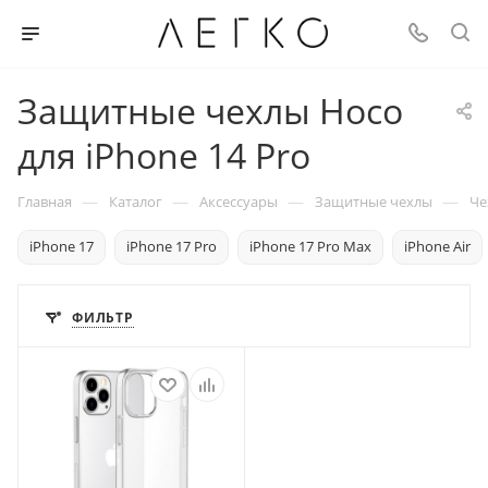
Защитные чехлы Hoco
для iPhone 14 Pro
—
—
—
—
Главная
Каталог
Аксессуары
Защитные чехлы
Че
iPhone 17
iPhone 17 Pro
iPhone 17 Pro Max
iPhone Air
ФИЛЬТР