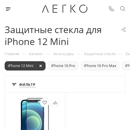
Защитные стекла для
iPhone 12 Mini
—
—
—
—
Главная
Каталог
Аксессуары
Защитные стекла
За
iPhone 12 Mini
iPhone 16 Pro
iPhone 16 Pro Max
iP
ФИЛЬТР