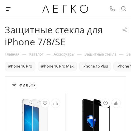
Защитные стекла для
iPhone 7/8/SE
—
—
—
—
Главная
Каталог
Аксессуары
Защитные стекла
За
iPhone 16 Pro
iPhone 16 Pro Max
iPhone 16 Plus
iPhone 
ФИЛЬТР