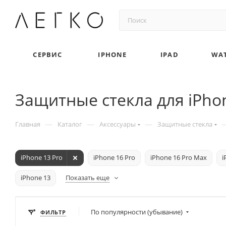
СЕРВИС
IPHONE
IPAD
WA
Защитные стекла для iPhon
—
—
—
Главная
Каталог
Аксессуары
Защитные стекла
iPhone 13 Pro
iPhone 16 Pro
iPhone 16 Pro Max
i
iPhone 13
Показать еще
По популярности (убывание)
ФИЛЬТР